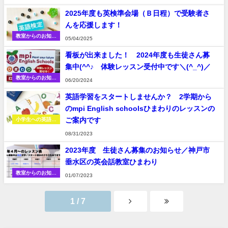
2025年度も英検準会場（Ｂ日程）で受験者さ
んを応援します！
教室からのお知ら
05/04/2025
せ
看板が出来ました！ 2024年度も生徒さん募
集中(^^♪ 体験レッスン受付中です＼(^_^)／
教室からのお知ら
06/20/2024
せ
英語学習をスタートしませんか？ 2学期から
のmpi English schoolsひまわりのレッスンの
ご案内です
小学生への英語学
習
08/31/2023
2023年度 生徒さん募集のお知らせ／神戸市
垂水区の英会話教室ひまわり
教室からのお知ら
01/07/2023
せ
1 / 7